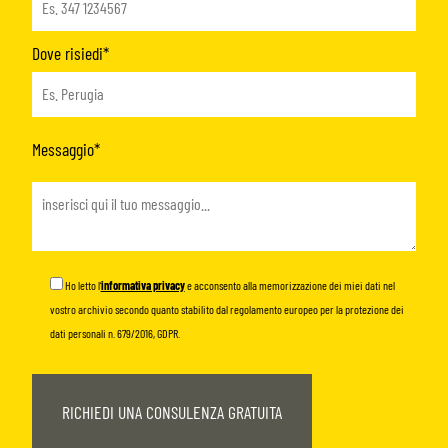
Dove risiedi*
Messaggio*
Ho letto l’
informativa privacy
e acconsento alla memorizzazione dei miei dati nel
vostro archivio secondo quanto stabilito dal regolamento europeo per la protezione dei
dati personali n. 679/2016, GDPR.
Si
prega
di
lasciare
vuoto