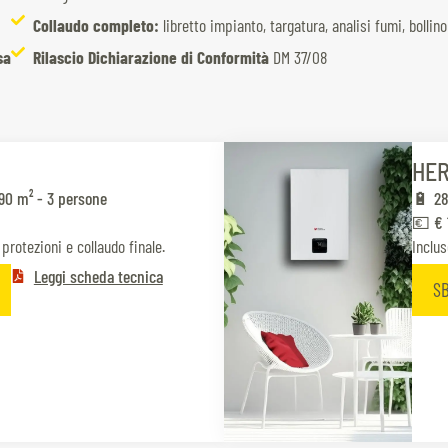
Collaudo completo:
libretto impianto, targatura, analisi fumi, bolli
sa
Rilascio Dichiarazione di Conformità
DM 37/08
HE
90 m² - 3 persone
🔋 2
💶 € 
protezioni e collaudo finale.
Inclus
Leggi scheda tecnica
S