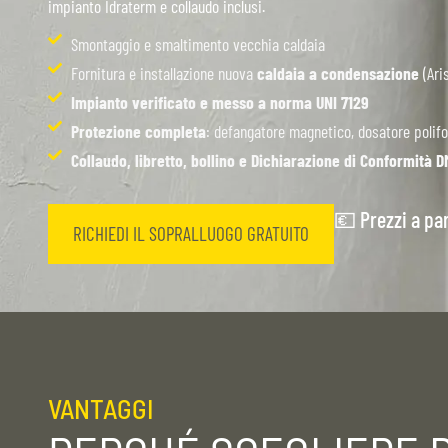
impianto Idraterm e collaudo inclusi.
Smontaggio e smaltimento vecchia caldaia
Fornitura e installazione nuova
caldaia a condensazione
(Ari
Impianto verificato e messo a norma UNI 7129
Protezione completa
: defangatore magnetico, dosatore polifo
Collaudo, libretto, bollino e Dichiarazione di Conformità 
💶 Prezzi a par
RICHIEDI IL SOPRALLUOGO GRATUITO
VANTAGGI