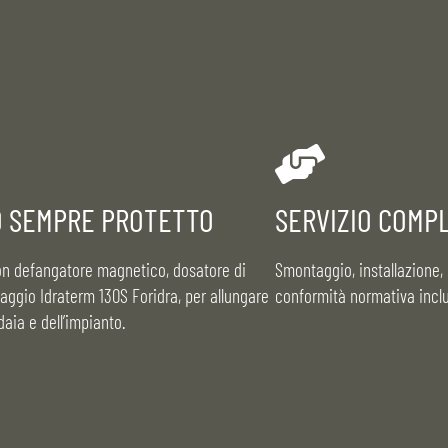
O SEMPRE PROTETTO
SERVIZIO COMP
con defangatore magnetico, dosatore di
Smontaggio, installazione
avaggio Idraterm 130S Foridra, per allungare
conformità normativa inclu
ldaia e dell’impianto.