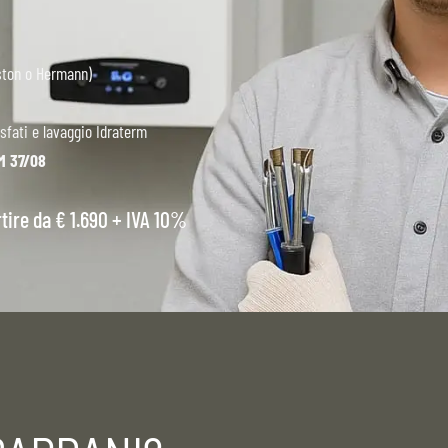
ston o Hermann)
sfati e lavaggio Idraterm
DM 37/08
tire da € 1.690 + IVA 10%