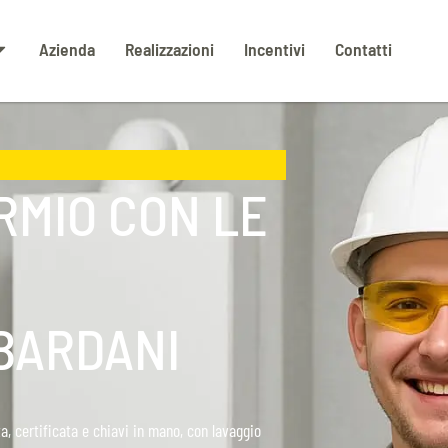
Azienda
Realizzazioni
Incentivi
Contatti
RMIO CON LE
BARDANI
a, certificata e chiavi in mano, con lavaggio