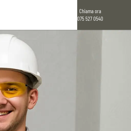
Chiama ora
075 527 0540