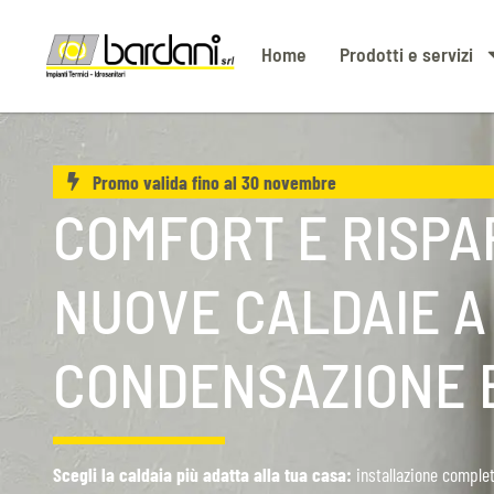
Home
Prodotti e servizi
Promo valida fino al 30 novembre
COMFORT E RISPA
NUOVE CALDAIE A
CONDENSAZIONE 
Scegli la caldaia più adatta alla tua casa:
installazione complet