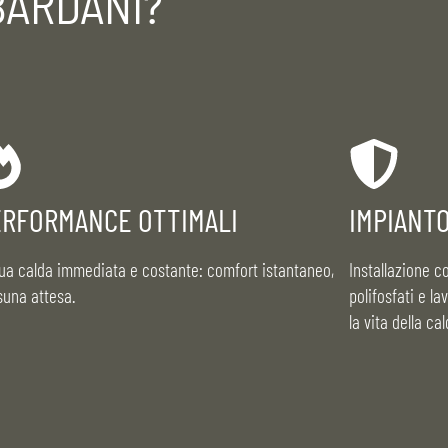
BARDANI?
ERFORMANCE OTTIMALI
IMPIANT
ua calda immediata e costante: comfort istantaneo,
Installazione 
suna attesa.
polifosfati e l
la vita della ca